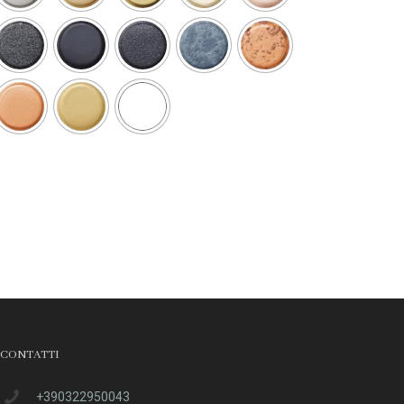
CONTATTI
+390322950043