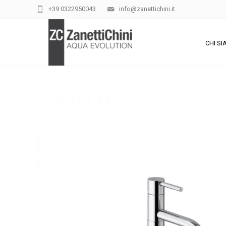
+39 0322950043
info@zanettichini.it
CHI S