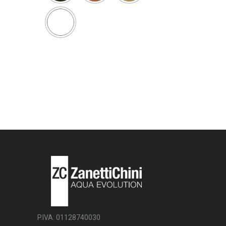
P.IVA: 01128740030