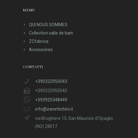
MENU
QUI NOUS SOMMES
Collection salle de bain
ZCfabrica
Accessoires
CONTATTI
+390322950043
+390322950042
+393925348449
info@zanettichini.it
via Brughiere 15, San Maurizio d'Opaglio
(NO) 28017