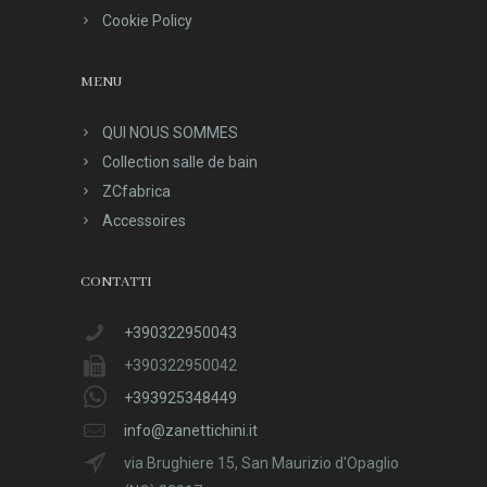
Cookie Policy
MENU
QUI NOUS SOMMES
Collection salle de bain
ZCfabrica
Accessoires
CONTATTI
+390322950043
+390322950042
+393925348449
info@zanettichini.it
via Brughiere 15, San Maurizio d'Opaglio