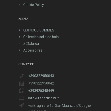
Cookie Policy
MENU
QUI NOUS SOMMES
Collection salle de bain
ZCfabrica
Accessoires
CONTATTI
+390322950043
+390322950042
+393925348449
info@zanettichini.it
via Brughiere 15, San Maurizio d'Opaglio