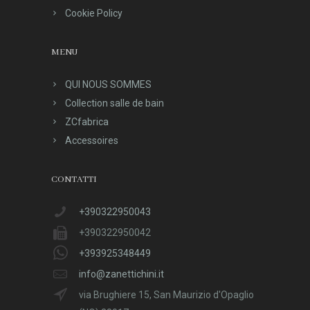
Cookie Policy
MENU
QUI NOUS SOMMES
Collection salle de bain
ZCfabrica
Accessoires
CONTATTI
+390322950043
+390322950042
+393925348449
info@zanettichini.it
via Brughiere 15, San Maurizio d'Opaglio