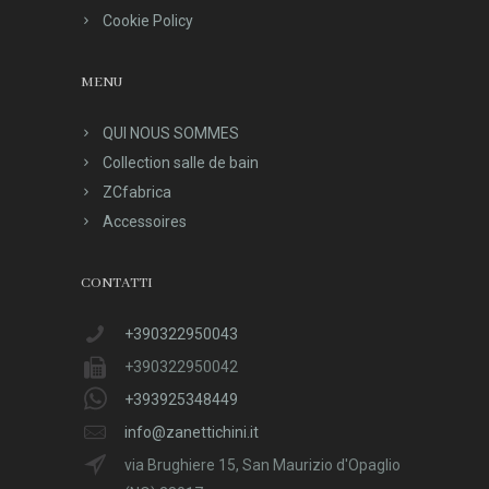
Cookie Policy
MENU
QUI NOUS SOMMES
Collection salle de bain
ZCfabrica
Accessoires
CONTATTI
+390322950043
+390322950042
+393925348449
info@zanettichini.it
via Brughiere 15, San Maurizio d'Opaglio