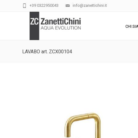
+39 0322950043
info@zanettichini.it
CHI S
LAVABO art. ZCX00104