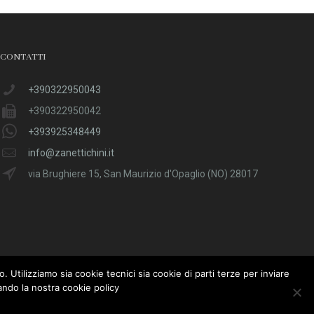
CONTATTI
+390322950043
+390322950042
+393925348449
info@zanettichini.it
via Brughiere 15, San Maurizio d'Opaglio (NO) 28017
. Utilizziamo sia cookie tecnici sia cookie di parti terze per inviare
ndo la nostra cookie policy