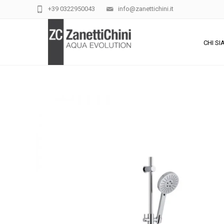
+39 0322950043
info@zanettichini.it
CHI S