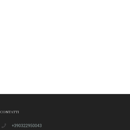
CONTATTI
+390322950043