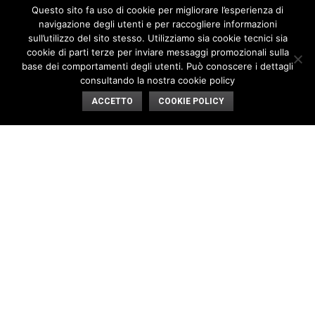
Questo sito fa uso di cookie per migliorare l’esperienza di
navigazione degli utenti e per raccogliere informazioni
sull’utilizzo del sito stesso. Utilizziamo sia cookie tecnici sia
BOCCA art.
BOCCA art.
cookie di parti terze per inviare messaggi promozionali sulla
ZC000711
ZC000712
base dei comportamenti degli utenti. Può conoscere i dettagli
consultando la nostra cookie policy
ACCETTO
COOKIE POLICY
CASCATA art.
CASCATA art.
ZC000713
ZC000714