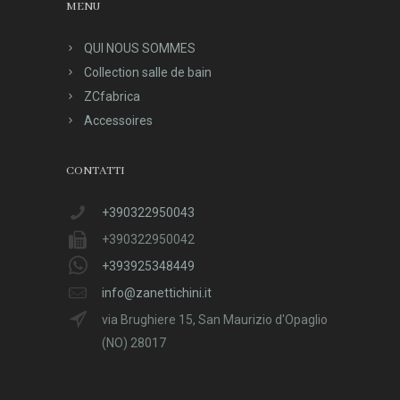
MENU
QUI NOUS SOMMES
Collection salle de bain
ZCfabrica
Accessoires
CONTATTI
+390322950043
+390322950042
+393925348449
info@zanettichini.it
via Brughiere 15, San Maurizio d'Opaglio
(NO) 28017