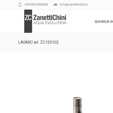
+39 0322950043
info@zanettichini.it
QUI NOUS 
LAVABO art. ZC120102