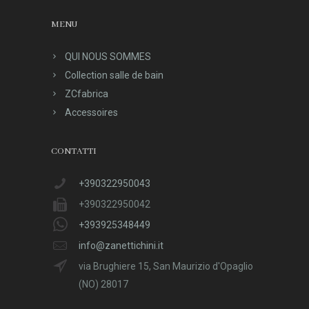
MENU
QUI NOUS SOMMES
Collection salle de bain
ZCfabrica
Accessoires
CONTATTI
+390322950043
+390322950042
+393925348449
info@zanettichini.it
via Brughiere 15, San Maurizio d'Opaglio
(NO) 28017