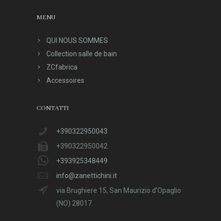
MENU
QUI NOUS SOMMES
Collection salle de bain
ZCfabrica
Accessoires
CONTATTI
+390322950043
+390322950042
+393925348449
info@zanettichini.it
via Brughiere 15, San Maurizio d'Opaglio
(NO) 28017