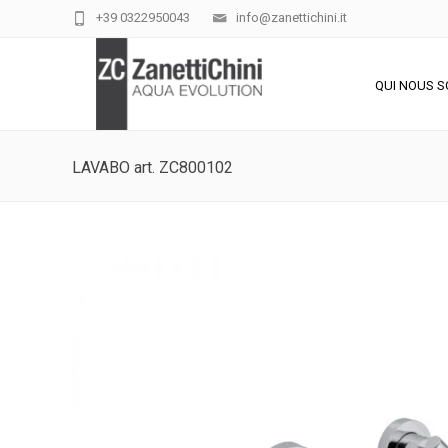
+39 0322950043
info@zanettichini.it
QUI NOUS 
LAVABO art. ZC800102