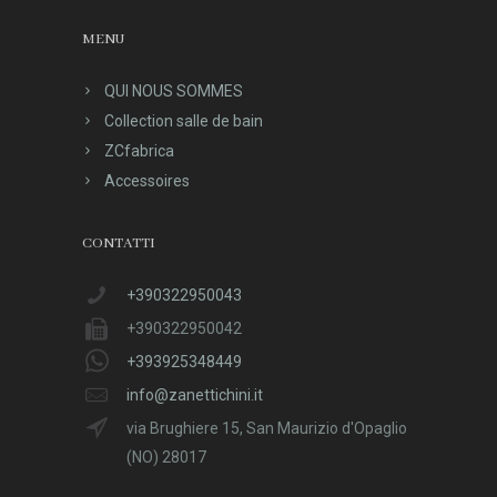
MENU
QUI NOUS SOMMES
Collection salle de bain
ZCfabrica
Accessoires
CONTATTI
+390322950043
+390322950042
+393925348449
info@zanettichini.it
via Brughiere 15, San Maurizio d'Opaglio
(NO) 28017