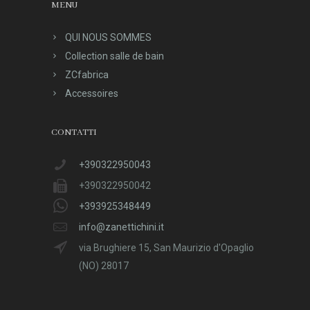
MENU
QUI NOUS SOMMES
Collection salle de bain
ZCfabrica
Accessoires
CONTATTI
+390322950043
+390322950042
+393925348449
info@zanettichini.it
via Brughiere 15, San Maurizio d'Opaglio
(NO) 28017