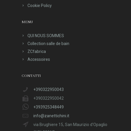
Cookie Policy
MENU
QUI NOUS SOMMES
Collection salle de bain
ZCfabrica
Accessoires
CONTATTI
+390322950043
+390322950042
+393925348449
info@zanettichini.it
via Brughiere 15, San Maurizio d'Opaglio