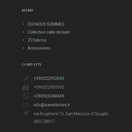
MENU
QUI NOUS SOMMES
Collection salle de bain
ZCfabrica
Accessoires
CONTATTI
+390322950043
+390322950042
+393925348449
info@zanettichini.it
via Brughiere 15, San Maurizio d'Opaglio
(NO) 28017