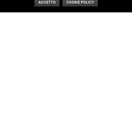
ACCETTO
COOKIE POLICY
SHOWER 3 OUTLETS
DIVERTER 4
art. ZC120306
OUTLETS art.
ZC120307
SHOWER 2 OUTLETS
SHOWER 4 OUTLETS
art. ZC120308
art. ZC120309