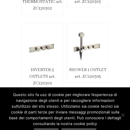
THERMOSTATIC art.
art. ZC120303
ZC120302
DIVERTER 3
SHOWER 1 OUTLET
OUTLETS art.
art. ZC120305
ZC120304
Questo sito fa uso di cookie per migliorare l’esperienza di
navigazione degli utenti e per raccogliere informazioni
sull’utilizzo del sito stesso. Utilizziamo sia cookie tecnici sia
cookie di parti terze per inviare messaggi promozionali sulla
base dei comportamenti degli utenti. Può conoscere i dettagli
consultando la nostra cookie policy