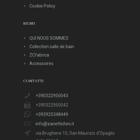
Cookie Policy
MENU
QUI NOUS SOMMES
Collection salle de bain
ZCfabrica
Accessoires
CONTATTI
+390322950043
+390322950042
+393925348449
info@zanettichini.it
via Brughiere 15, San Maurizio d'Opaglio