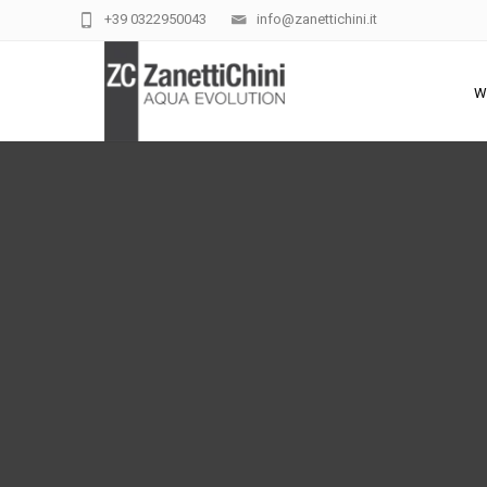
+39 0322950043
info@zanettichini.it
W