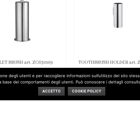
LET BRUSH art. ZC630109
TOOTHBRUSH HOLDER art. Z
ne degli utenti e per raccogliere informazioni sull’utilizzo del sito stesso
a base dei comportamenti degli utenti. Può conoscere i dettagli consulta
ACCETTO
COOKIE POLICY