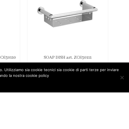
C630110
SOAP DISH art. ZC630111
. Utilizziamo sia cookie tecnici sia cookie di parti terze per inviare
ndo la nostra cookie policy